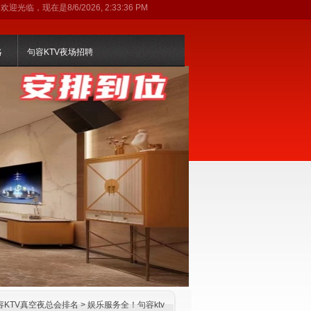
欢迎光临，现在是
8/6/2026, 2:33:37 PM
略
句容KTV夜场招聘
容KTV真空夜总会排名
> 娱乐服务全！句容ktv