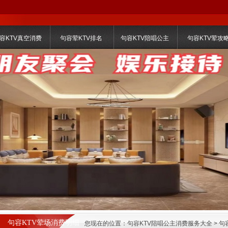
容KTV真空消费
句容荤KTV排名
句容KTV陪唱公主
句容KTV荤攻
句容KTV荤场消费明细
您现在的位置：
句容KTV陪唱公主消费服务大全
>
句